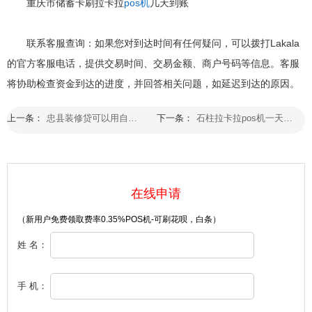
重庆市储蓄卡刷拉卡拉
pos机
几天到账
联系客服查询：如果您对到达时间有任何疑问，可以拨打Lakala
的官方客服电话，提供交易时间、交易金额、商户号码等信息。客服
将协助检查资金到达的进度，并回答相关问题，如延迟到达的原因。
上一条：
忠县装修贷可以用自己的ps机刷钱吗
下一条：
石柱拉卡拉pos机一天最多可以刷多少次
在线申请
（新用户免费领取费率0.35%POS机-可刷花呗，白条）
姓 名：
手 机：