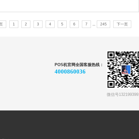
页
1
2
3
4
5
6
7
...
245
下一页
POS机官网全国客服热线：
4000860036
微信号132199399