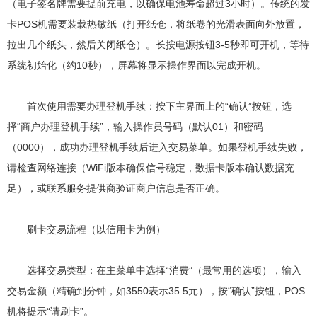
（电子签名牌需要提前充电，以确保电池寿命超过3小时）。传统的发
卡POS机需要装载热敏纸（打开纸仓，将纸卷的光滑表面向外放置，
拉出几个纸头，然后关闭纸仓）。长按电源按钮3-5秒即可开机，等待
系统初始化（约10秒），屏幕将显示操作界面以完成开机。
首次使用需要办理登机手续：按下主界面上的“确认”按钮，选
择“商户办理登机手续”，输入操作员号码（默认01）和密码
（0000），成功办理登机手续后进入交易菜单。如果登机手续失败，
请检查网络连接（WiFi版本确保信号稳定，数据卡版本确认数据充
足），或联系服务提供商验证商户信息是否正确。
刷卡交易流程（以信用卡为例）
选择交易类型：在主菜单中选择“消费”（最常用的选项），输入
交易金额（精确到分钟，如3550表示35.5元），按“确认”按钮，POS
机将提示“请刷卡”。