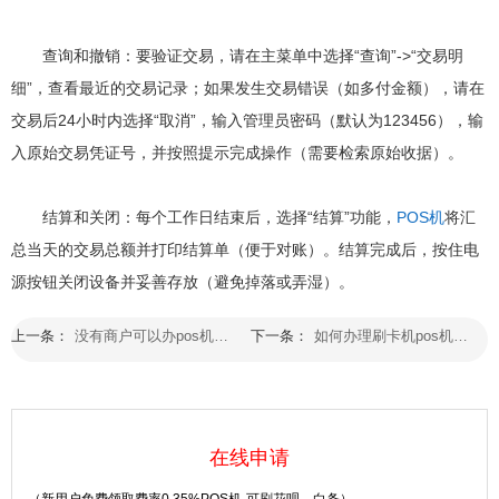
查询和撤销：要验证交易，请在主菜单中选择“查询”->“交易明
细”，查看最近的交易记录；如果发生交易错误（如多付金额），请在
交易后24小时内选择“取消”，输入管理员密码（默认为123456），输
入原始交易凭证号，并按照提示完成操作（需要检索原始收据）。
结算和关闭：每个工作日结束后，选择“结算”功能，
POS机
将汇
总当天的交易总额并打印结算单（便于对账）。结算完成后，按住电
源按钮关闭设备并妥善存放（避免掉落或弄湿）。
上一条：
没有商户可以办pos机吗安全吗
下一条：
如何办理刷卡机pos机流程
在线申请
（新用户免费领取费率0.35%POS机-可刷花呗，白条）