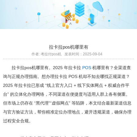
拉卡拉pos机哪里有
作者: 考拉付pos机
发表时间：2025-09-04
拉卡拉pos机哪里有。2025 年拉卡拉
POS
机哪里有？全渠道查
询与正规办理指南。想办理拉卡拉 POS 机却不知去哪找正规渠道？
2025 年拉卡拉已形成 “线上官方入口 + 线下实体网点 + 权威合作平
台” 的立体化办理网络，不同渠道在便捷度与适用人群上各有侧重。
但市场上仍存在 “黑代理”“虚假网点” 等陷阱，本文结合最新渠道信息
与官方验证方法，帮你精准定位办理地点，避开违规渠道，确保办理
过程安全合规。