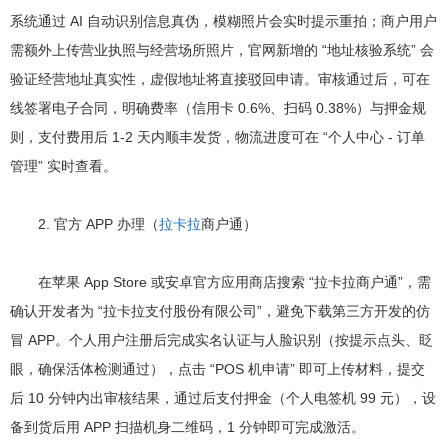
系统通过 AI 自动识别信息真伪，模糊照片会实时提示重拍；商户用户
需额外上传营业执照与经营场所照片，官网新增的 “地址核验系统” 会
验证经营地址真实性，虚假地址将直接驳回申请。审核通过后，可在
线签署电子合同，明确费率（信用卡 0.6%、扫码 0.38%）与押金规
则，支付费用后 1-2 天内顺丰发货，物流进度可在 “个人中心 - 订单
管理” 实时查看。
2. 官方 APP 办理（
拉卡拉
商户通）
在苹果 App Store 或安卓官方应用商店搜索 “拉卡拉商户通”，需
确认开发者为 “拉卡拉支付股份有限公司”，避免下载第三方开发的仿
冒 APP。个人用户注册后完成实名认证与人脸识别（按提示点头、眨
眼，确保活体检测通过），点击 “POS 机申请” 即可上传材料，提交
后 10 分钟内出审核结果，通过后支付押金（个人电签机 99 元），设
备到货后用 APP 扫描机身二维码，1 分钟即可完成激活。