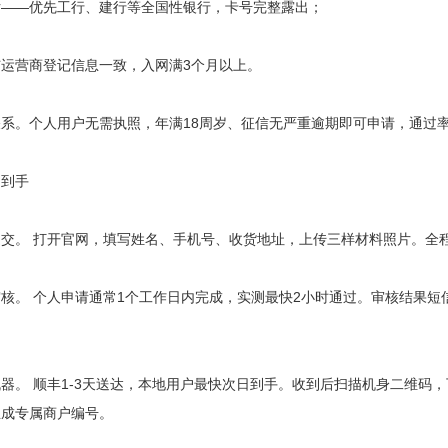
—优先工行、建行等全国性银行，卡号完整露出；
营商登记信息一致，入网满3个月以上。
个人用户无需执照，年满18周岁、征信无严重逾期即可申请，通过率接
到手
 打开官网，填写姓名、手机号、收货地址，上传三样材料照片。全程5
 个人申请通常1个工作日内完成，实测最快2小时通过。审核结果短信
 顺丰1-3天送达，本地用户最快次日到手。收到后扫描机身二维码，下载
生成专属商户编号。