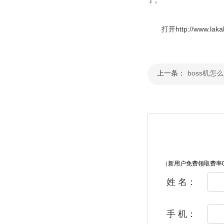
打开http://www.lak
上一条：
boss机怎
（新用户免费领取费率0
姓 名：
手 机：