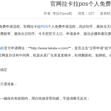
官网拉卡拉pos个人免
作者: 考拉付pos机
浏览：107
发表时间
免费申请流程。官网拉卡拉
POS
个人免费申请流程，四步到手，最快当天刷
免费邮寄、最快次日到手。今天把官方入口、申请条件、激活步骤和避坑
S机
官方申请网址：**http://www.lakala-v.com/**，首页点击
），官网直办没有中间商，机器从原厂仓库直发顺丰，杜绝翻新机、贴牌机。
搞定
只需准备：
确保在有效期内，用白纸做背景拍摄，字迹清晰无反光；