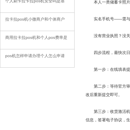
个人刷卡拉卡拉pos机安全吗是靠
◆
本人一类储蓄卡照片—
实名手机号——需与运
拉卡拉pos机小微商户和个体商户
◆
没有营业执照？没关系。
商用拉卡拉pos机和个人pos费率是
◆
四步流程，最快次日
pos机怎样申请办理个人怎么申请
◆
第一步：在线填表提交。
第二步：等待官方审核。
改后重新提交即可。
第三步：收货激活机器。
信息，签署电子协议，