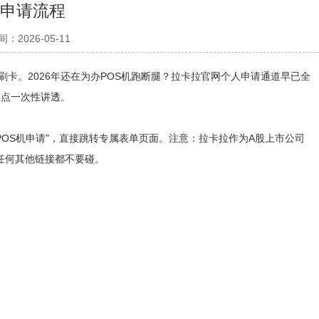
费申请流程
：2026-05-11
卡。2026年还在为办POS机跑断腿？拉卡拉官网个人申请通道早已全
要点一次性讲透。
"立即申请"或"POS机申请"，直接跳转专属表单页面。注意：拉卡拉作为A股上市公司
任何其他链接都不要碰。